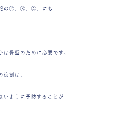
記の②、③、④、にも
かは骨盤のために必要です。
の役割は、
ないように予防することが