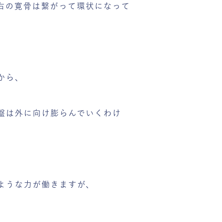
右の寛骨は繋がって環状になって
から、
盤は外に向け膨らんでいくわけ
ような力が働きますが、
。