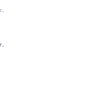
ロ、
す。
。