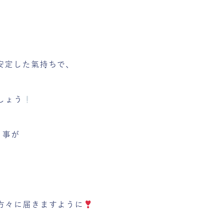
安定した氣持ちで、
しょう
事が
方々に届きますように